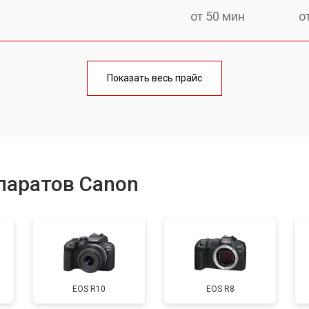
от 50 мин
о
от 80 мин
о
Показать весь прайс
от 50 мин
о
от 100 мин
о
паратов Canon
от 70 мин
о
от 80 мин
о
EOS R10
EOS R8
от 70 мин
о