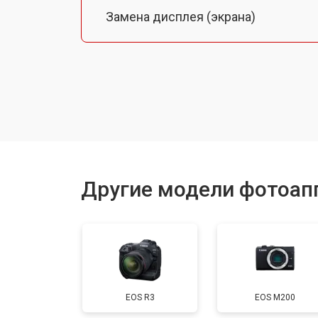
Замена дисплея (экрана)
Замена микрофона
Замена кнопки включения
Замена байонета
Другие модели фотоап
Замена платы отсека карты памяти
Замена затвора
EOS R3
EOS M200
Замена CCD/CMOS матрицы