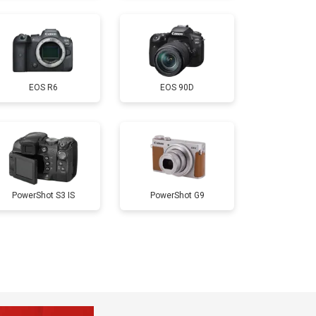
т 3300 ₽
Заказать
EOS R6
EOS 90D
т 3100 ₽
Заказать
PowerShot S3 IS
PowerShot G9