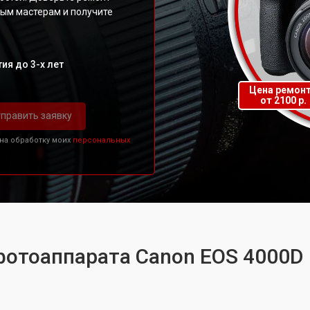
ым мастерам и получите
ия до 3-х лет
Цена ремон
от 2100 р.
править заявку
 на обработку моих
персональных
фотоаппарата Canon EOS 4000D