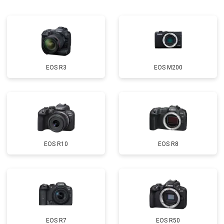
EOS R3
EOS M200
EOS R10
EOS R8
EOS R7
EOS R50